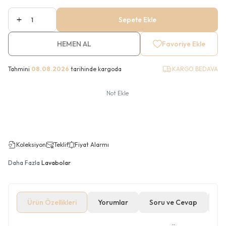
Sepete Ekle
HEMEN AL
Favoriye Ekle
Tahmini
08.08.2026
tarihinde kargoda
KARGO BEDAVA
Not Ekle
Koleksiyon
Teklif
Fiyat Alarmı
Daha Fazla
Lavabolar
Ürün Özellikleri
Yorumlar
Soru ve Cevap
Öd