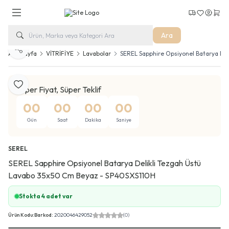
Kargo Takip
Favorilerim
Hesabım
Sepe
Ara
Paylaş
Ana Sayfa
VİTRİFİYE
Lavabolar
SEREL Sapphire Opsiyonel Batarya De
Favoriye Ekle
Süper Fiyat, Süper Teklif
00
00
00
00
Gün
Saat
Dakika
Saniye
SEREL
SEREL Sapphire Opsiyonel Batarya Delikli Tezgah Üstü
Lavabo 35x50 Cm Beyaz - SP40SXS110H
Stokta 4 adet var
Ürün Kodu:
Barkod:
2020046429052
(0)