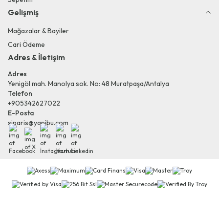
Gelişmiş
Mağazalar & Bayiler
Cari Ödeme
Adres & İletişim
Adres
Yenigöl mah. Manolya sok. No: 48 Muratpaşa/Antalya
Telefon
+905342627022
E-Posta
siparis@yapibu.com
Facebook
X
İnstagram
Youtube
Linkedin