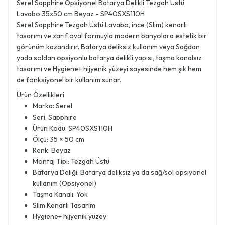
Serel Sapphire Opsiyonel Batarya Delikli Tezgah Üstü
Lavabo 35x50 cm Beyaz - SP40SXS110H
Serel Sapphire Tezgah Üstü Lavabo, ince (Slim) kenarlı
tasarımı ve zarif oval formuyla modern banyolara estetik bir
görünüm kazandırır. Batarya deliksiz kullanım veya Sağdan
yada soldan opsiyonlu batarya delikli yapısı, taşma kanalsız
tasarımı ve Hygiene+ hijyenik yüzeyi sayesinde hem şık hem
de fonksiyonel bir kullanım sunar.
Ürün Özellikleri
Marka: Serel
Seri: Sapphire
Ürün Kodu: SP40SXS110H
Ölçü: 35 × 50 cm
Renk: Beyaz
Montaj Tipi: Tezgah Üstü
Batarya Deliği: Batarya deliksiz ya da sağ/sol opsiyonel
kullanım (Opsiyonel)
Taşma Kanalı: Yok
Slim Kenarlı Tasarım
Hygiene+ hijyenik yüzey