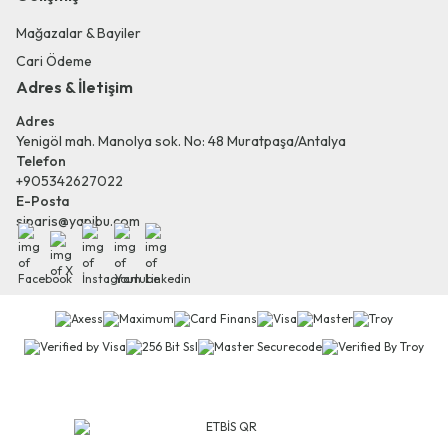
Mağazalar & Bayiler
Cari Ödeme
Adres & İletişim
Adres
Yenigöl mah. Manolya sok. No: 48 Muratpaşa/Antalya
Telefon
+905342627022
E-Posta
siparis@yapibu.com
Facebook
X
İnstagram
Youtube
Linkedin