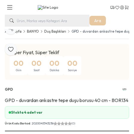
Kargo Takip
Favorilerim
Hesabım
Sepe
Ara
Paylaş
Ana Sayfa
BANYO
Duş Başlıkları
GPD - duvardan ankastre tepe duşu
Favoriye Ekle
Süper Fiyat, Süper Teklif
00
00
00
00
Gün
Saat
Dakika
Saniye
GPD
GPD - duvardan ankastre tepe duşu borusu 40 cm - BOR134
Stokta 4 adet var
Ürün Kodu:
Barkod:
2020045343236
(0)