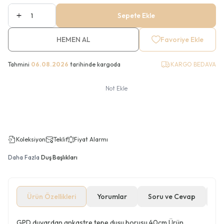
Sepete Ekle
HEMEN AL
Favoriye Ekle
Tahmini
06.08.2026
tarihinde kargoda
KARGO BEDAVA
Not Ekle
Koleksiyon
Teklif
Fiyat Alarmı
Daha Fazla
Duş Başlıkları
Ürün Özellikleri
Yorumlar
Soru ve Cevap
Öd
GPD duvardan ankastre tepe duşu borusu 40cm Ürün