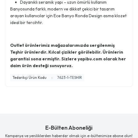
Dayanıklı seramik yapı – uzun ömürlü kullanım
Banyosunda farklı, modern ve dikkat çekici bir tasarım
arayan kullanıcılar için Ece Banyo Ronda Design asma klozet
ideal bir tercihtir.
Outlet ürünlerimiz mağazalarımızda sergilenmiş
Teşhir ürünlerdir. Kılcal çizikler görülebilir. Ürünlerin
garantisi sona ermiştir. Sizlere yapibu.com olarak her
daim ürün desteği sunuyoruz.
Tedarikçi Ürün Kodu
:
7623-1-TESHIR
E-Bülten Aboneliği
Kampanya ve yeniliklerden haberdar olmak için e-bültenimize abone olun!