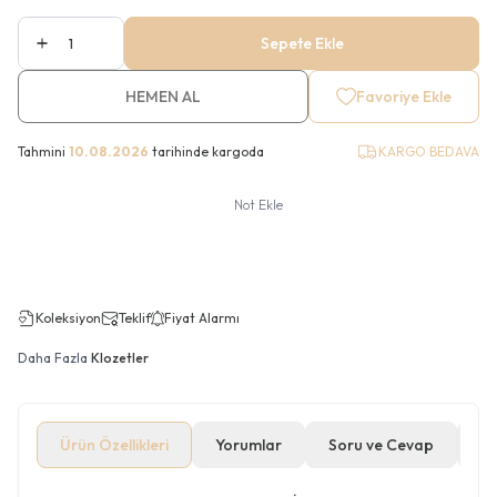
Sepete Ekle
HEMEN AL
Favoriye Ekle
Tahmini
10.08.2026
tarihinde kargoda
KARGO BEDAVA
Not Ekle
Koleksiyon
Teklif
Fiyat Alarmı
Daha Fazla
Klozetler
Ürün Özellikleri
Yorumlar
Soru ve Cevap
Öd