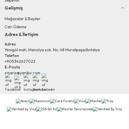
Sepetim
Gelişmiş
Mağazalar & Bayiler
Cari Ödeme
Adres & İletişim
Adres
Yenigöl mah. Manolya sok. No: 48 Muratpaşa/Antalya
Telefon
+905342627022
E-Posta
siparis@yapibu.com
Facebook
X
İnstagram
Youtube
Linkedin