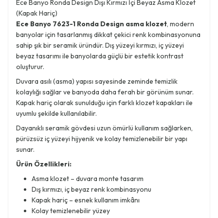
Ece Banyo Ronda Design Dışı Kırmızı İçi Beyaz Asma Klozet
(Kapak Hariç)
Ece Banyo 7623-1 Ronda Design asma klozet
, modern
banyolar için tasarlanmış dikkat çekici renk kombinasyonuna
sahip şık bir seramik üründür. Dış yüzeyi kırmızı, iç yüzeyi
beyaz tasarımı ile banyolarda güçlü bir estetik kontrast
oluşturur.
Duvara asılı (asma) yapısı sayesinde zeminde temizlik
kolaylığı sağlar ve banyoda daha ferah bir görünüm sunar.
Kapak hariç olarak sunulduğu için farklı klozet kapakları ile
uyumlu şekilde kullanılabilir.
Dayanıklı seramik gövdesi uzun ömürlü kullanım sağlarken,
pürüzsüz iç yüzeyi hijyenik ve kolay temizlenebilir bir yapı
sunar.
Ürün Özellikleri:
Asma klozet – duvara monte tasarım
Dış kırmızı, iç beyaz renk kombinasyonu
Kapak hariç – esnek kullanım imkânı
Kolay temizlenebilir yüzey