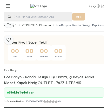
Kargo Takip
Favorilerim
Hesabım
Sepe
Ara
Paylaş
Ana Sayfa
VİTRİFİYE
Klozetler
Ece Banyo - Ronda Design Dışı Kırmızı
Favoriye Ekle
Süper Fiyat, Süper Teklif
00
00
00
00
Gün
Saat
Dakika
Saniye
Ece Banyo
Ece Banyo - Ronda Design Dışı Kırmızı, İçi Beyaz Asma
Klozet, Kapak Hariç OUTLET - 7623-1-TESHIR
Stokta 1 adet var
Ürün Kodu:
Barkod:
2020044664776
(0)