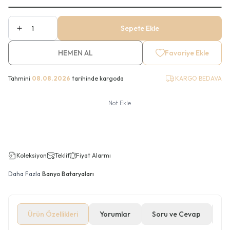
Sepete Ekle
HEMEN AL
Favoriye Ekle
Tahmini
08.08.2026
tarihinde kargoda
KARGO BEDAVA
Not Ekle
Koleksiyon
Teklif
Fiyat Alarmı
Daha Fazla
Banyo Bataryaları
Ürün Özellikleri
Yorumlar
Soru ve Cevap
Öd