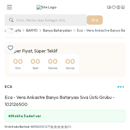
Kargo Takip
Favorilerim
Hesabım
Sepe
Ara
Paylaş
Ana Sayfa
BANYO
Banyo Bataryaları
Eca - Vera Ankastre Banyo Batar
Favoriye Ekle
Süper Fiyat, Süper Teklif
00
00
00
00
Gün
Saat
Dakika
Saniye
ECA
Eca - Vera Ankastre Banyo Bataryası Sıva Üstü Grubu -
102126500
Stokta 3 adet var
Ürün Kodu:
Barkod:
8693261021277
(0)