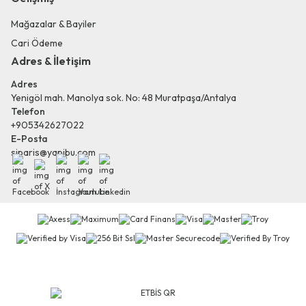
Mağazalar & Bayiler
Cari Ödeme
Adres & İletişim
Adres
Yenigöl mah. Manolya sok. No: 48 Muratpaşa/Antalya
Telefon
+905342627022
E-Posta
siparis@yapibu.com
Facebook
X
İnstagram
Youtube
Linkedin