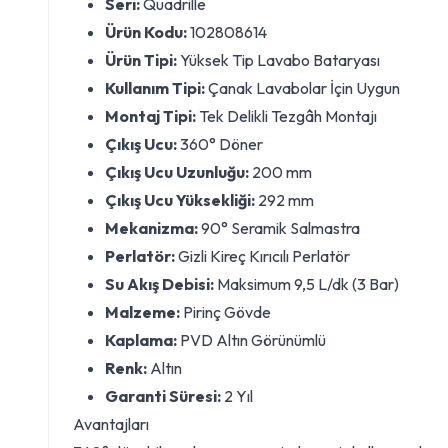
Seri:
Quadrille
Ürün Kodu:
102808614
Ürün Tipi:
Yüksek Tip Lavabo Bataryası
Kullanım Tipi:
Çanak Lavabolar İçin Uygun
Montaj Tipi:
Tek Delikli Tezgâh Montajı
Çıkış Ucu:
360° Döner
Çıkış Ucu Uzunluğu:
200 mm
Çıkış Ucu Yüksekliği:
292 mm
Mekanizma:
90° Seramik Salmastra
Perlatör:
Gizli Kireç Kırıcılı Perlatör
Su Akış Debisi:
Maksimum 9,5 L/dk (3 Bar)
Malzeme:
Pirinç Gövde
Kaplama:
PVD Altın Görünümlü
Renk:
Altın
Garanti Süresi:
2 Yıl
Avantajları