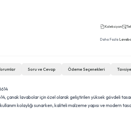
Koleksiyon
Tek
Daha Fazla
Lavabo
Yorumlar
Soru ve Cevap
Ödeme Seçenekleri
Tavsiye
8614
çanak lavabolar için özel olarak geliştirilen yüksek gövdeli tasar
kullanım kolaylığı sunarken, kaliteli malzeme yapısı ve modern ta