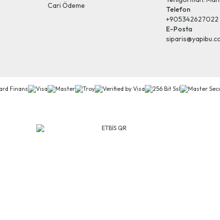
Cari Ödeme
Telefon
+905342627022
E-Posta
siparis@yapibu.