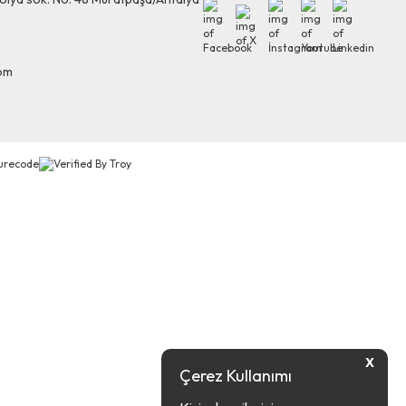
Facebook
X
İnstagram
Youtube
Linkedin
com
X
Çerez Kullanımı