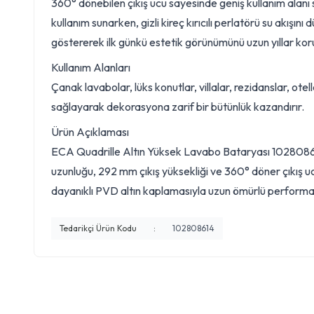
360° dönebilen çıkış ucu sayesinde geniş kullanım ala
kullanım sunarken, gizli kireç kırıcılı perlatörü su akış
göstererek ilk günkü estetik görünümünü uzun yıllar kor
Kullanım Alanları
Çanak lavabolar, lüks konutlar, villalar, rezidanslar, ote
sağlayarak dekorasyona zarif bir bütünlük kazandırır.
Ürün Açıklaması
ECA Quadrille Altın Yüksek Lavabo Bataryası 102808614,
uzunluğu, 292 mm çıkış yüksekliği ve 360° döner çıkış ucu
dayanıklı PVD altın kaplamasıyla uzun ömürlü performans 
Tedarikçi Ürün Kodu
:
102808614