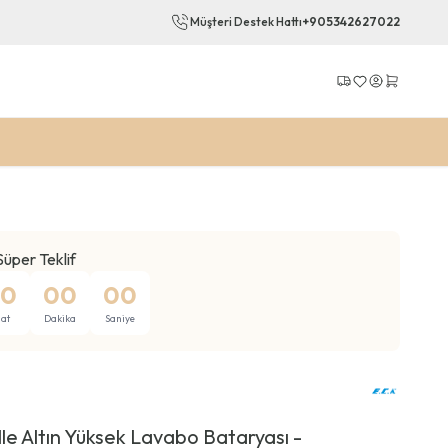
Müşteri Destek Hattı
+905342627022
Kargo Takip
Favorilerim
Hesabım
Sepetim
Süper Teklif
0
00
00
at
Dakika
Saniye
le Altın Yüksek Lavabo Bataryası -