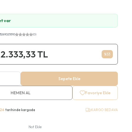
et var
3261025510
(0)
12.333,33
TL
%
53
Sepete Ekle
HEMEN AL
Favoriye Ekle
26
tarihinde kargoda
KARGO BEDAVA
Not Ekle