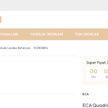
MYASALLARI
TEMİZLİK ÜRÜNLERİ
TÜM ÜRÜNLER
Yüksek Lavabo Bataryası - 102808614
Süper Fiyat, 
00
0
Gün
Sa
ECA
ECA Quadril