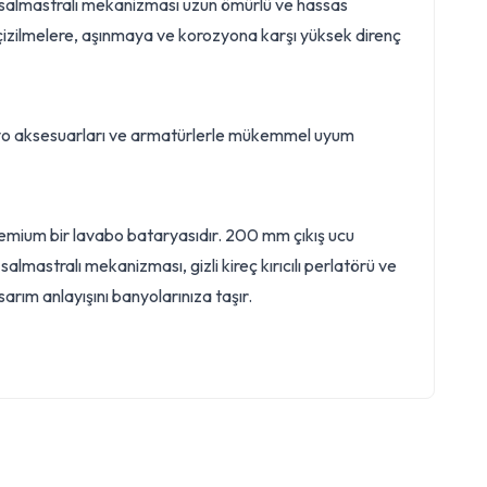
 salmastralı mekanizması uzun ömürlü ve hassas
sı çizilmelere, aşınmaya ve korozyona karşı yüksek direnç
li banyo aksesuarları ve armatürlerle mükemmel uyum
remium bir lavabo bataryasıdır. 200 mm çıkış ucu
lmastralı mekanizması, gizli kireç kırıcılı perlatörü ve
rım anlayışını banyolarınıza taşır.