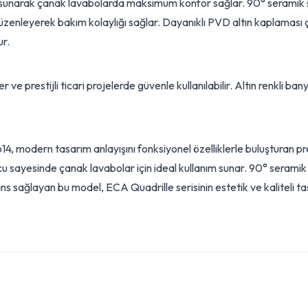
nı sunarak çanak lavabolarda maksimum konfor sağlar. 90° seramik
ını düzenleyerek bakım kolaylığı sağlar. Dayanıklı PVD altın kaplama
ur.
ller ve prestijli ticari projelerde güvenle kullanılabilir. Altın renk
 modern tasarım anlayışını fonksiyonel özelliklerle buluşturan p
 sayesinde çanak lavabolar için ideal kullanım sunar. 90° seramik sa
sağlayan bu model, ECA Quadrille serisinin estetik ve kaliteli tasa