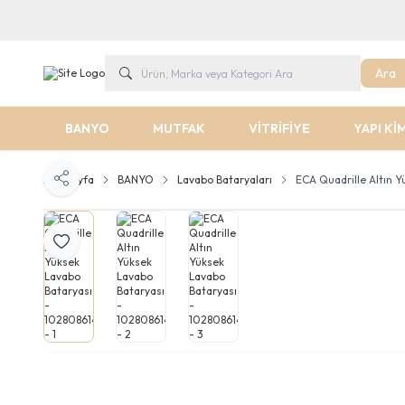
Ara
BANYO
MUTFAK
VİTRİFİYE
YAPI Kİ
Ana Sayfa
BANYO
Lavabo Bataryaları
ECA Quadrille Altın 
Paylaş
Favoriye Ekle