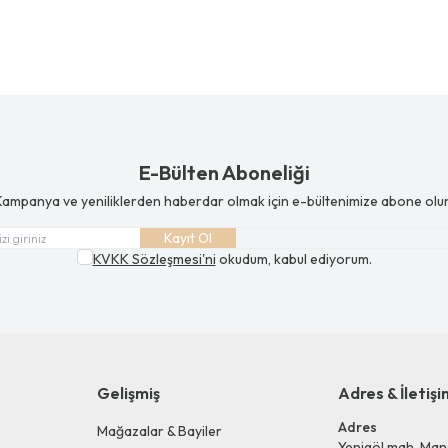
E-Bülten Aboneliği
ampanya ve yeniliklerden haberdar olmak için e-bültenimize abone olu
Kayıt Ol
KVKK Sözleşmesi'ni
okudum, kabul ediyorum.
Gelişmiş
Adres & İletişi
Adres
Mağazalar & Bayiler
Yenigöl mah. Man