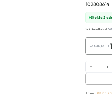
102808614
Stokta 2 ad
Ürün Kodu:
Barkod:
869
26.400,00
TL
Tahmini
08.08.20