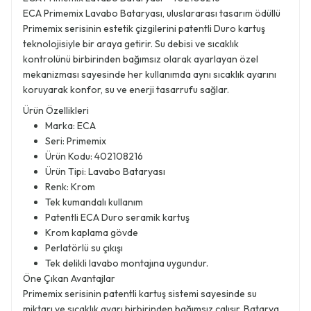
ECA Primemix Lavabo Bataryası, uluslararası tasarım ödüllü
Primemix serisinin estetik çizgilerini patentli Duro kartuş
teknolojisiyle bir araya getirir. Su debisi ve sıcaklık
kontrolünü birbirinden bağımsız olarak ayarlayan özel
mekanizması sayesinde her kullanımda aynı sıcaklık ayarını
koruyarak konfor, su ve enerji tasarrufu sağlar.
Ürün Özellikleri
Marka: ECA
Seri: Primemix
Ürün Kodu: 402108216
Ürün Tipi: Lavabo Bataryası
Renk: Krom
Tek kumandalı kullanım
Patentli ECA Duro seramik kartuş
Krom kaplama gövde
Perlatörlü su çıkışı
Tek delikli lavabo montajına uygundur.
Öne Çıkan Avantajlar
Primemix serisinin patentli kartuş sistemi sayesinde su
miktarı ve sıcaklık ayarı birbirinden bağımsız çalışır. Batarya