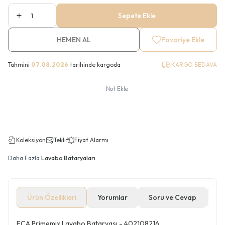
Sepete Ekle
HEMEN AL
Favoriye Ekle
Tahmini
07.08.2026
tarihinde kargoda
KARGO BEDAVA
Not Ekle
Koleksiyon
Teklif
Fiyat Alarmı
Daha Fazla
Lavabo Bataryaları
Ürün Özellikleri
Yorumlar
Soru ve Cevap
Öd
ECA Primemix Lavabo Bataryası - 402108216