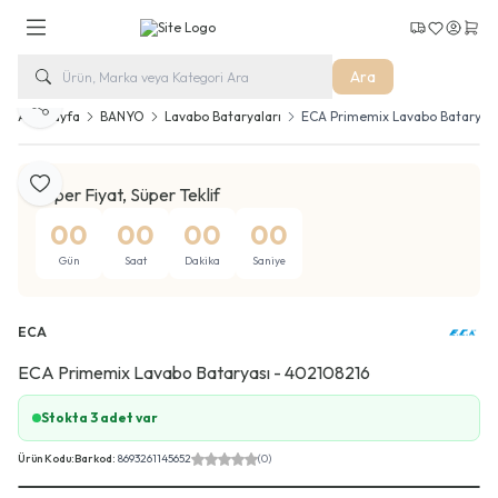
Kargo Takip
Favorilerim
Hesabım
Sepe
Ara
Paylaş
Ana Sayfa
BANYO
Lavabo Bataryaları
ECA Primemix Lavabo Bataryas
Favoriye Ekle
Süper Fiyat, Süper Teklif
00
00
00
00
Gün
Saat
Dakika
Saniye
ECA
ECA Primemix Lavabo Bataryası - 402108216
Stokta 3 adet var
Ürün Kodu:
Barkod:
8693261145652
(0)