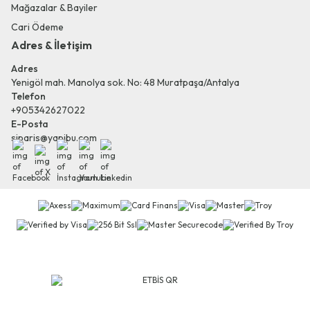
Mağazalar & Bayiler
Cari Ödeme
Adres & İletişim
Adres
Yenigöl mah. Manolya sok. No: 48 Muratpaşa/Antalya
Telefon
+905342627022
E-Posta
siparis@yapibu.com
Facebook
X
İnstagram
Youtube
Linkedin