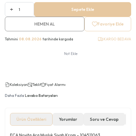
Sepete Ekle
HEMEN AL
Favoriye Ekle
Tahmini
08.08.2026
tarihinde kargoda
KARGO BEDAVA
Not Ekle
Koleksiyon
Teklif
Fiyat Alarmı
Daha Fazla
Lavabo Bataryaları
Ürün Özellikleri
Yorumlar
Soru ve Cevap
Öd
ECA Novita Ara Musluk Siyah Krom - 104511063