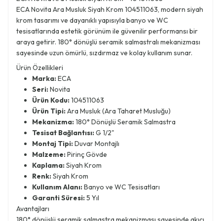
ECA Novita Ara Musluk Siyah Krom 104511063, modern siyah
krom tasarımı ve dayanıklı yapısıyla banyo ve WC
tesisatlarında estetik görünüm ile güvenilir performansı bir
araya getirir. 180° dönüşlü seramik salmastralı mekanizması
sayesinde uzun ömürlü, sızdırmaz ve kolay kullanım sunar.
Ürün Özellikleri
Marka:
ECA
Seri:
Novita
Ürün Kodu:
104511063
Ürün Tipi:
Ara Musluk (Ara Taharet Musluğu)
Mekanizma:
180° Dönüşlü Seramik Salmastra
Tesisat Bağlantısı:
G 1/2"
Montaj Tipi:
Duvar Montajlı
Malzeme:
Pirinç Gövde
Kaplama:
Siyah Krom
Renk:
Siyah Krom
Kullanım Alanı:
Banyo ve WC Tesisatları
Garanti Süresi:
5 Yıl
Avantajları
180° dönüşlü seramik salmastra mekanizması sayesinde akıcı