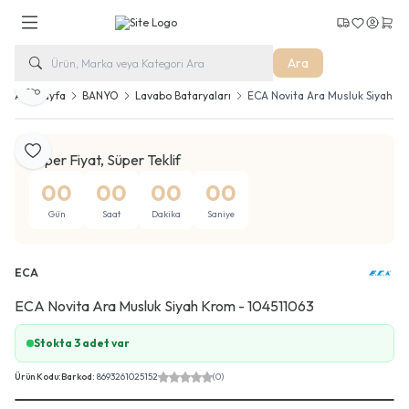
Kargo Takip
Favorilerim
Hesabım
Sepe
Ara
Paylaş
Ana Sayfa
BANYO
Lavabo Bataryaları
ECA Novita Ara Musluk Siyah K
Favoriye Ekle
Süper Fiyat, Süper Teklif
00
00
00
00
Gün
Saat
Dakika
Saniye
ECA
ECA Novita Ara Musluk Siyah Krom - 104511063
Stokta 3 adet var
Ürün Kodu:
Barkod:
8693261025152
(0)