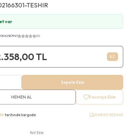
02166301-TESHIR
et var
20042587947
(0)
2.358,00
TL
%
21
Sepete Ekle
HEMEN AL
Favoriye Ekle
26
tarihinde kargoda
KARGO BEDAVA
Not Ekle