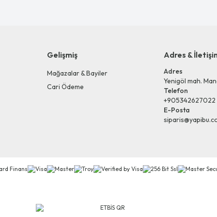
Gelişmiş
Adres & İletişi
Adres
Mağazalar & Bayiler
Yenigöl mah. Man
Cari Ödeme
Telefon
+905342627022
E-Posta
siparis@yapibu.