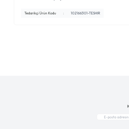
Tedarikçi Ürün Kodu
:
102166301-TESHIR
K