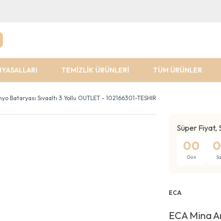
MYASALLARI
TEMİZLİK ÜRÜNLERİ
TÜM ÜRÜNLER
yo Bataryası Sıvaaltı 3 Yollu OUTLET - 102166301-TESHIR
Süper Fiyat, 
00
0
Gün
Sa
ECA
ECA Mina An