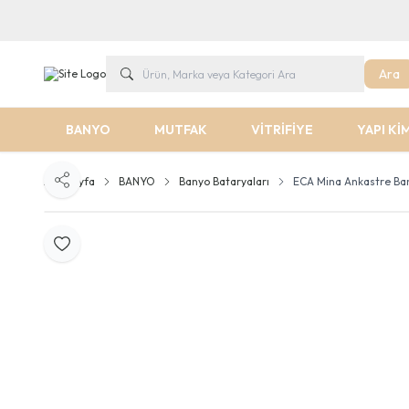
Ara
BANYO
MUTFAK
VİTRİFİYE
YAPI Kİ
Ana Sayfa
BANYO
Banyo Bataryaları
ECA Mina Ankastre Ban
Paylaş
Favoriye Ekle