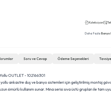
Koleksiyon
Tek
Daha Fazla
Banyo 
Yorumlar
Soru ve Cevap
Ödeme Seçenekleri
Tavsiye
 Yollu OUTLET - 102166301
llu ankastre duş ve banyo sistemleri için geliştirilmiş montaj göv
uzun ömürlü kullanım sunar. Mina serisi sıva üstü grupları ile tam uy