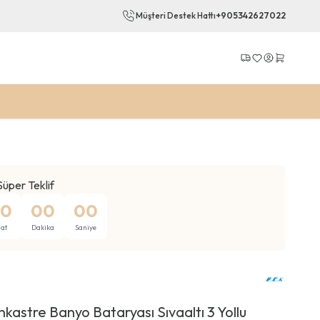
Müşteri Destek Hattı
+905342627022
Kargo Takip
Favorilerim
Hesabım
Sepetim
Süper Teklif
0
00
00
at
Dakika
Saniye
kastre Banyo Bataryası Sıvaaltı 3 Yollu