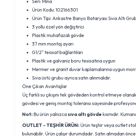
Seri: Mina
Ürün Kodu: 102166301
Ürün Tipi: Ankastre Banyo Bataryası Sıva Altı Gru
3 yollu özel yön değiştirici
Plastik muhafazalı gövde
37 mm montaj ayarı
G1/2" tesisat bağlantıları
Plastik ve galvaniz boru tesisatına uygun
Mermer ve granit duvar kaplamalarına uygun mon
Sıva üstü grubu ayrıca satın alınmalıdır.
Öne Çıkan Avantajlar
Üç farklı su çıkışını tek gövdeden kontrol etmeye olanak
gövdesi ve geniş montaj toleransı sayesinde profesyonel
Not:
Bu ürün yalnızca
sıva altı gövde
kısmıdır. Kumanda
OUTLET - TEŞHİR ÜRÜN:
Ürün teşhir veya outlet stok
bulunabilir. Ürün çalışır durumdadır. Satın almadan önce