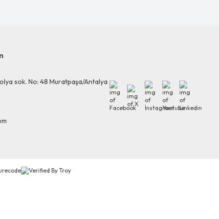
m
olya sok. No: 48 Muratpaşa/Antalya
Facebook
X
İnstagram
Youtube
Linkedin
com