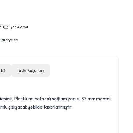
lif
Fiyat Alarmı
Bataryaları
 Et
İade Koşulları
desidir. Plastik muhafazalı sağlam yapısı, 37 mm montaj
umlu çalışacak şekilde tasarlanmıştır.