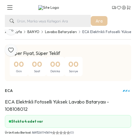
Kargo Takip
Favorilerim
Hesabım
Sepe
Ara
Paylaş
Ana Sayfa
BANYO
Lavabo Bataryaları
ECA Elektrikli Fotoselli Yüksek
Favoriye Ekle
Süper Fiyat, Süper Teklif
00
00
00
00
Gün
Saat
Dakika
Saniye
ECA
ECA Elektrikli Fotoselli Yüksek Lavabo Bataryası -
108108012
Stokta 4 adet var
Ürün Kodu:
Barkod:
8693261145614
(0)