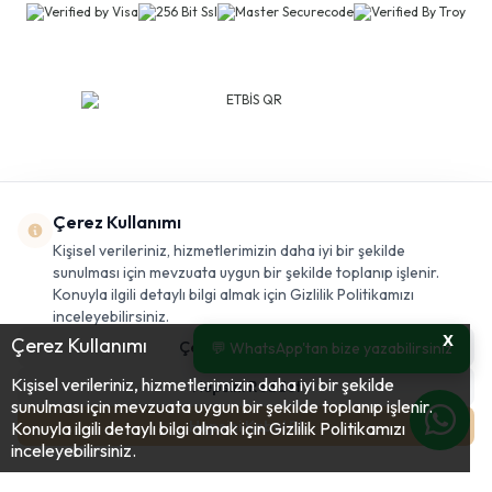
Çerez Kullanımı
Kişisel verileriniz, hizmetlerimizin daha iyi bir şekilde
sunulması için mevzuata uygun bir şekilde toplanıp işlenir.
Konuyla ilgili detaylı bilgi almak için Gizlilik Politikamızı
inceleyebilirsiniz.
X
Çerez Kullanımı
Çerezleri Özelleştir
💬 WhatsApp'tan bize yazabilirsiniz
Kişisel verileriniz, hizmetlerimizin daha iyi bir şekilde
Hepsini Reddet
sunulması için mevzuata uygun bir şekilde toplanıp işlenir.
Hepsini Kabul Et
Konuyla ilgili detaylı bilgi almak için Gizlilik Politikamızı
23.987,38
TL
45.259,20
TL
Sepete Ekle
inceleyebilirsiniz.