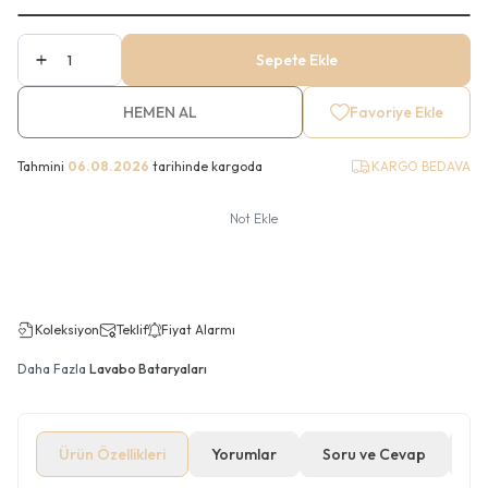
Sepete Ekle
HEMEN AL
Favoriye Ekle
Tahmini
06.08.2026
tarihinde kargoda
KARGO BEDAVA
Not Ekle
Koleksiyon
Teklif
Fiyat Alarmı
Daha Fazla
Lavabo Bataryaları
Ürün Özellikleri
Yorumlar
Soru ve Cevap
Öd