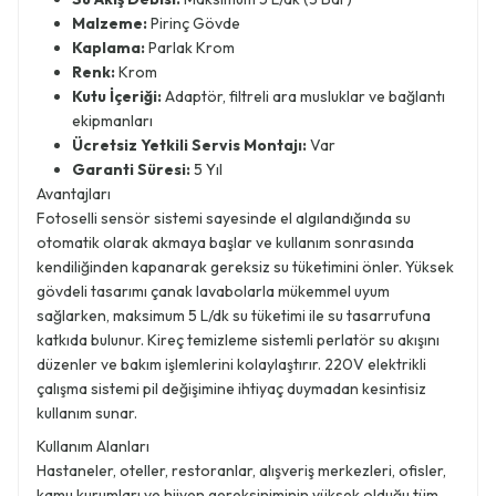
Malzeme:
Pirinç Gövde
Kaplama:
Parlak Krom
Renk:
Krom
Kutu İçeriği:
Adaptör, filtreli ara musluklar ve bağlantı
ekipmanları
Ücretsiz Yetkili Servis Montajı:
Var
Garanti Süresi:
5 Yıl
Avantajları
Fotoselli sensör sistemi sayesinde el algılandığında su
otomatik olarak akmaya başlar ve kullanım sonrasında
kendiliğinden kapanarak gereksiz su tüketimini önler. Yüksek
gövdeli tasarımı çanak lavabolarla mükemmel uyum
sağlarken, maksimum 5 L/dk su tüketimi ile su tasarrufuna
katkıda bulunur. Kireç temizleme sistemli perlatör su akışını
düzenler ve bakım işlemlerini kolaylaştırır. 220V elektrikli
çalışma sistemi pil değişimine ihtiyaç duymadan kesintisiz
kullanım sunar.
Kullanım Alanları
Hastaneler, oteller, restoranlar, alışveriş merkezleri, ofisler,
kamu kurumları ve hijyen gereksiniminin yüksek olduğu tüm