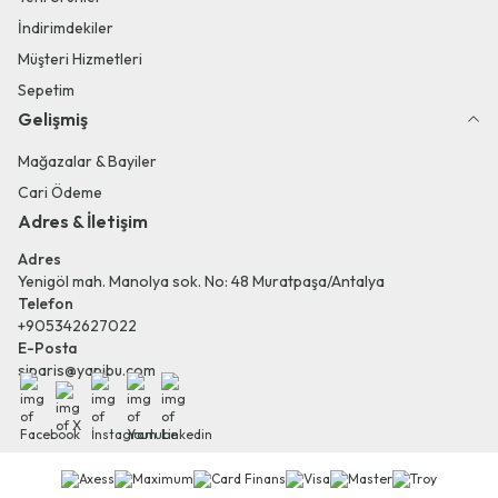
İndirimdekiler
Müşteri Hizmetleri
Sepetim
Gelişmiş
Mağazalar & Bayiler
Cari Ödeme
Adres & İletişim
Adres
Yenigöl mah. Manolya sok. No: 48 Muratpaşa/Antalya
Telefon
+905342627022
E-Posta
siparis@yapibu.com
Facebook
X
İnstagram
Youtube
Linkedin