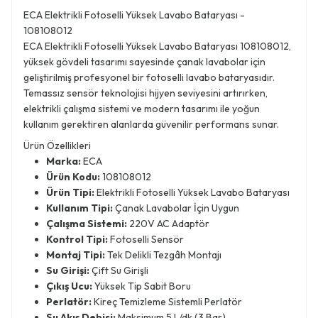
ECA Elektrikli Fotoselli Yüksek Lavabo Bataryası -
108108012
ECA Elektrikli Fotoselli Yüksek Lavabo Bataryası 108108012,
yüksek gövdeli tasarımı sayesinde çanak lavabolar için
geliştirilmiş profesyonel bir fotoselli lavabo bataryasıdır.
Temassız sensör teknolojisi hijyen seviyesini artırırken,
elektrikli çalışma sistemi ve modern tasarımı ile yoğun
kullanım gerektiren alanlarda güvenilir performans sunar.
Ürün Özellikleri
Marka:
ECA
Ürün Kodu:
108108012
Ürün Tipi:
Elektrikli Fotoselli Yüksek Lavabo Bataryası
Kullanım Tipi:
Çanak Lavabolar İçin Uygun
Çalışma Sistemi:
220V AC Adaptör
Kontrol Tipi:
Fotoselli Sensör
Montaj Tipi:
Tek Delikli Tezgâh Montajı
Su Girişi:
Çift Su Girişli
Çıkış Ucu:
Yüksek Tip Sabit Boru
Perlatör:
Kireç Temizleme Sistemli Perlatör
Su Akış Debisi:
Maksimum 5 L/dk (3 Bar)