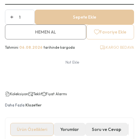
Sepete Ekle
HEMEN AL
Favoriye Ekle
Tahmini
06.08.2026
tarihinde kargoda
KARGO BEDAVA
Not Ekle
Koleksiyon
Teklif
Fiyat Alarmı
Daha Fazla
Klozetler
Ürün Özellikleri
Yorumlar
Soru ve Cevap
Öd