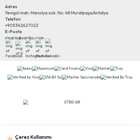
Adres
Yenigöl mah. Manolya sok. No: 48 Muratpaşa/Antalya
Telefon
+905342627022
E-Posta
siparis@yapibu.com
Facebook
X
İnstagram
Youtube
Linkedin
Çerez Kullanımı