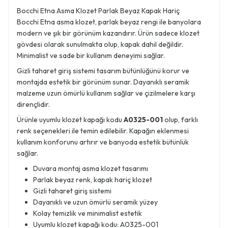
Bocchi Etna Asma Klozet Parlak Beyaz Kapak Hariç
Bocchi Etna asma klozet, parlak beyaz rengi ile banyolara
modern ve şık bir görünüm kazandırır. Ürün sadece klozet
gövdesi olarak sunulmakta olup, kapak dahil değildir.
Minimalist ve sade bir kullanım deneyimi sağlar.
Gizli taharet giriş sistemi tasarım bütünlüğünü korur ve
montajda estetik bir görünüm sunar. Dayanıklı seramik
malzeme uzun ömürlü kullanım sağlar ve çizilmelere karşı
dirençlidir.
Ürünle uyumlu klozet kapağı kodu
A0325-001
olup, farklı
renk seçenekleri ile temin edilebilir. Kapağın eklenmesi
kullanım konforunu artırır ve banyoda estetik bütünlük
sağlar.
Duvara montaj asma klozet tasarımı
Parlak beyaz renk, kapak hariç klozet
Gizli taharet giriş sistemi
Dayanıklı ve uzun ömürlü seramik yüzey
Kolay temizlik ve minimalist estetik
Uyumlu klozet kapağı kodu: A0325-001