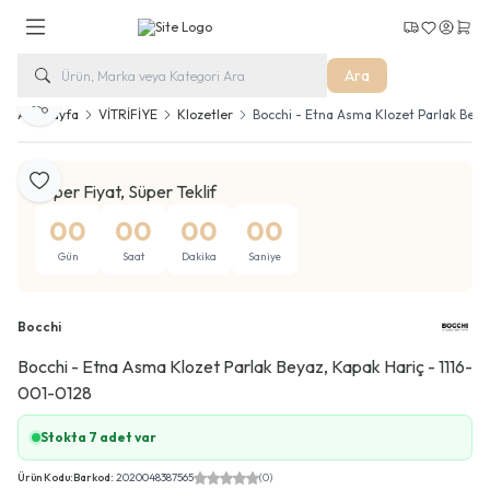
Kargo Takip
Favorilerim
Hesabım
Sepe
Ara
Paylaş
Ana Sayfa
VİTRİFİYE
Klozetler
Bocchi - Etna Asma Klozet Parlak Beya
Favoriye Ekle
Süper Fiyat, Süper Teklif
00
00
00
00
Gün
Saat
Dakika
Saniye
Bocchi
Bocchi - Etna Asma Klozet Parlak Beyaz, Kapak Hariç - 1116-
001-0128
Stokta 7 adet var
Ürün Kodu:
Barkod:
2020048387565
(0)