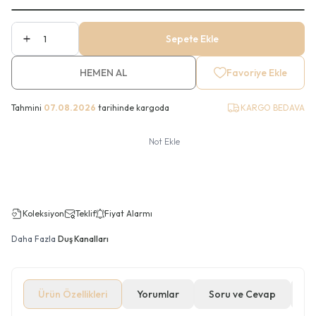
Sepete Ekle
HEMEN AL
Favoriye Ekle
Tahmini
07.08.2026
tarihinde kargoda
KARGO BEDAVA
Not Ekle
Koleksiyon
Teklif
Fiyat Alarmı
Daha Fazla
Duş Kanalları
Ürün Özellikleri
Yorumlar
Soru ve Cevap
Öd