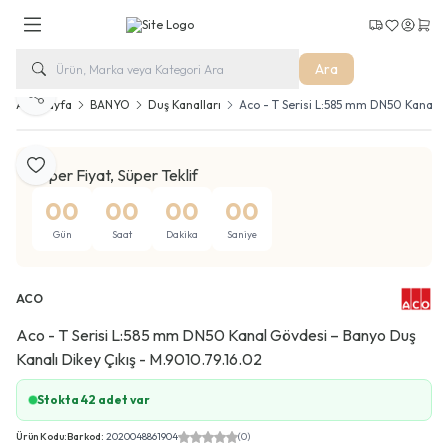
Kargo Takip
Favorilerim
Hesabım
Sepe
Ara
Paylaş
Ana Sayfa
BANYO
Duş Kanalları
Aco - T Serisi L:585 mm DN50 Kanal G
Favoriye Ekle
Süper Fiyat, Süper Teklif
00
00
00
00
Gün
Saat
Dakika
Saniye
ACO
Aco - T Serisi L:585 mm DN50 Kanal Gövdesi – Banyo Duş
Kanalı Dikey Çıkış - M.9010.79.16.02
Stokta 42 adet var
Ürün Kodu:
Barkod:
2020048861904
(0)