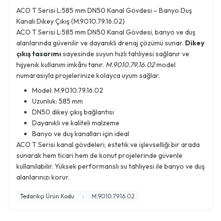
ACO T Serisi L:585 mm DN50 Kanal Gövdesi – Banyo Duş
Kanalı Dikey Çıkış (M.9010.79.16.02)
ACO T Serisi L:585 mm DN50 Kanal Gövdesi, banyo ve duş
alanlarında güvenilir ve dayanıklı drenaj çözümü sunar.
Dikey
çıkış tasarımı
sayesinde suyun hızlı tahliyesi sağlanır ve
hijyenik kullanım imkânı tanır.
M.9010.79.16.02
model
numarasıyla projelerinize kolayca uyum sağlar.
Model: M.9010.79.16.02
Uzunluk: 585 mm
DN50 dikey çıkış bağlantısı
Dayanıklı ve kaliteli malzeme
Banyo ve duş kanalları için ideal
ACO T Serisi kanal gövdeleri, estetik ve işlevselliği bir arada
sunarak hem ticari hem de konut projelerinde güvenle
kullanılabilir. Yüksek performanslı su tahliyesi ile banyo ve duş
alanlarınızı korur.
Tedarikçi Ürün Kodu
:
M.9010.79.16.02