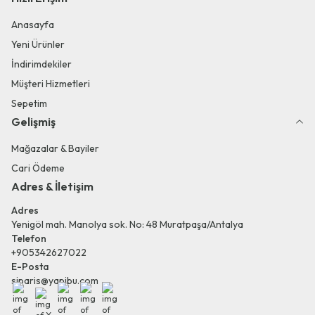
Anasayfa
Yeni Ürünler
İndirimdekiler
Müşteri Hizmetleri
Sepetim
Gelişmiş
Mağazalar & Bayiler
Cari Ödeme
Adres & İletişim
Adres
Yenigöl mah. Manolya sok. No: 48 Muratpaşa/Antalya
Telefon
+905342627022
E-Posta
siparis@yapibu.com
Facebook
X
İnstagram
Youtube
Linkedin