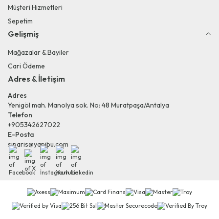
Müşteri Hizmetleri
Sepetim
Gelişmiş
Mağazalar & Bayiler
Cari Ödeme
Adres & İletişim
Adres
Yenigöl mah. Manolya sok. No: 48 Muratpaşa/Antalya
Telefon
+905342627022
E-Posta
siparis@yapibu.com
Facebook
X
İnstagram
Youtube
Linkedin