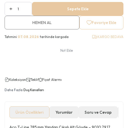
Sepete Ekle
HEMEN AL
Favoriye Ekle
Tahmini
07.08.2026
tarihinde kargoda
KARGO BEDAVA
Not Ekle
Koleksiyon
Teklif
Fiyat Alarmı
Daha Fazla
Duş Kanalları
Ürün Özellikleri
Yorumlar
Soru ve Cevap
Öd
Aco T-Line 785 mm Yandan Çıkışlı Alt Gövde – 9010.79.17