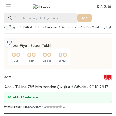
Kargo Takip
Favorilerim
Hesabım
Sepe
Ara
Paylaş
Ana Sayfa
BANYO
Duş Kanalları
Aco - T-Line 785 Mm Yandan Çıkışlı Al
Favoriye Ekle
Süper Fiyat, Süper Teklif
00
00
00
00
Gün
Saat
Dakika
Saniye
ACO
Aco - T-Line 785 Mm Yandan Çıkışlı Alt Gövde - 9010.79.17
Stokta 18 adet var
Ürün Kodu:
Barkod:
2020043994478
(0)